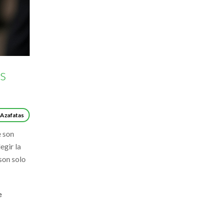
es
 Azafatas
e son
egir la
son solo
e