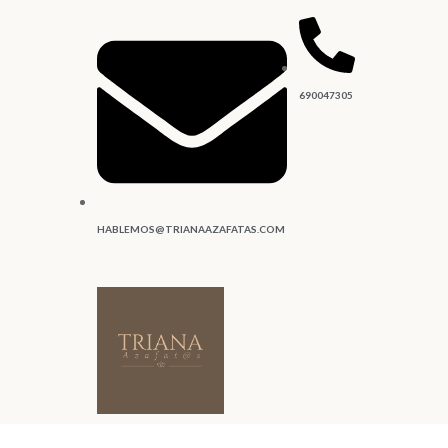
690047305
HABLEMOS@TRIANAAZAFATAS.COM